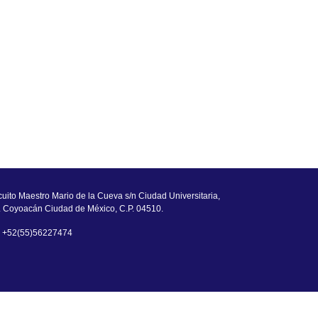
cuito Maestro Mario de la Cueva s/n Ciudad Universitaria,
. Coyoacán Ciudad de México, C.P. 04510.
. +52(55)56227474