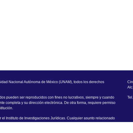
sidad Nacional Autónoma de México (UNAM), todos los derechos
Cir
Alc
dos pueden ser reproducidos con fines no lucrativos, siempre y cuando
Tel
uente completa y su dirección electrónica. De otra forma, requiere permiso
titución.
 el Instituto de Investigaciones Jurídicas. Cualquier asunto relacionado
rigirse a:
padiij@unam.mx