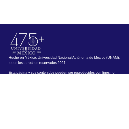
Hecho en México, Universidad Nacional Autónoma de México (UNAM),
todos los derechos reservados 2021.
Esta página y sus contenidos pueden ser reproducidos con fines no
lucrativos, siempre y cuando no se mutile, se cite la fuente completa y
su dirección electrónica. De otra forma, requiere permiso previo por
escrito de la institución.
Sitio web adminsitrado por el Instituto de Investigaciones Jurídicas.
Cualquier asunto relacionado con este portal favor de dirigirse a:
padiij@unam.mx
Última actualización: 09/08/2026
Créditos