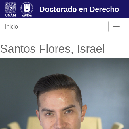
Skip
Doctorado en Derecho
to
content
Inicio
Santos Flores, Israel