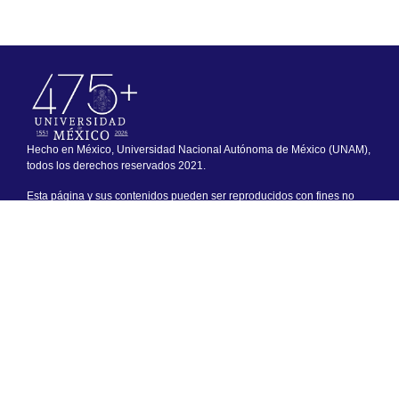
Hecho en México, Universidad Nacional Autónoma de México (UNAM),
todos los derechos reservados 2021.
Esta página y sus contenidos pueden ser reproducidos con fines no
lucrativos, siempre y cuando no se mutile, se cite la fuente completa y
su dirección electrónica. De otra forma, requiere permiso previo por
escrito de la institución.
Sitio web adminsitrado por el Instituto de Investigaciones Jurídicas.
Cualquier asunto relacionado con este portal favor de dirigirse a:
padiij@unam.mx
Última actualización: 10/08/2026
Créditos
Circuito Maestro Mario de la Cueva s/n Ciudad Universitaria, Alc.