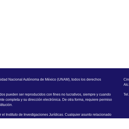
sidad Nacional Autónoma de México (UNAM), todos los derechos
Cir
Alc
dos pueden ser reproducidos con fines no lucrativos, siempre y cuando
Tel
uente completa y su dirección electrónica. De otra forma, requiere permiso
titución.
 el Instituto de Investigaciones Jurídicas. Cualquier asunto relacionado
rigirse a:
padiij@unam.mx