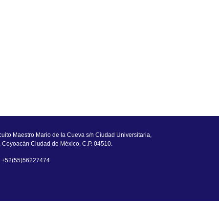
cuito Maestro Mario de la Cueva s/n Ciudad Universitaria,
. Coyoacán Ciudad de México, C.P. 04510.
. +52(55)56227474