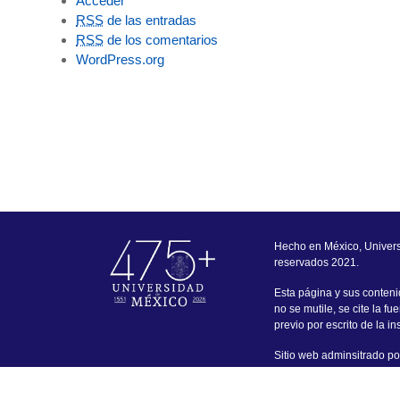
Acceder
RSS
de las entradas
RSS
de los comentarios
WordPress.org
Hecho en México, Univer
reservados 2021.
Esta página y sus conteni
no se mutile, se cite la f
previo por escrito de la ins
Sitio web adminsitrado por
con este portal favor de di